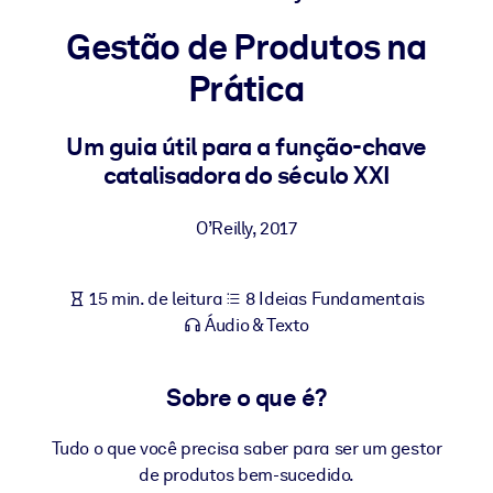
Construa uma força de trabalho mais saudável e resiliente.
Gestão de Produtos na
Prática
POR SISTEMA
Para LMS/LXP
Leve conhecimento verificado e conciso para seu LMS/LXP para
Um guia útil para a função-chave
resultados de aprendizagem mais sólidos.
catalisadora do século XXI
Para bibliotecas corporativas
O’Reilly
,
2017
Enriqueça sua biblioteca corporativa com conhecimento de
negócios confiável e pronto para uso.
15 min. de leitura
8 Ideias Fundamentais
Para sistemas de IA
Áudio & Texto
Alimente seus sistemas de IA com conhecimento confiável e
estruturado para melhorar os resultados.
Sobre o que é?
Tudo o que você precisa saber para ser um gestor
de produtos bem-sucedido.