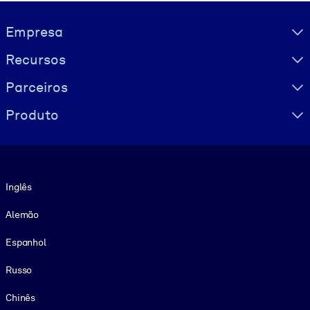
Visually hidden Text
Empresa
Recursos
Parceiros
Produto
Idioma
Inglês
Alemão
Espanhol
Russo
Chinês