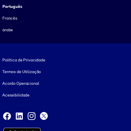
Português
Francês
árabe
Footer legal
Política de Privacidade
Termos de Utilização
Acordo Operacional
Acessibilidade
Social and Apps
Facebook
LinkedIn
Instagram
X