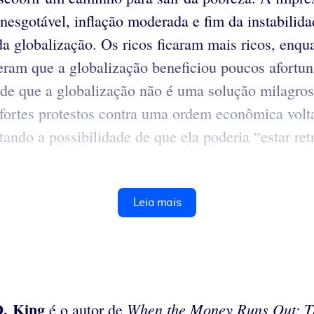
esgotável, inflação moderada e fim da instabilida
a globalização. Os ricos ficaram mais ricos, enqua
eram que a globalização beneficiou poucos afortun
 de que a globalização não é uma solução milagros
 fortes protestos contra uma ordem econômica volta
tando a possibilidade de que ela poderia “estar r
Leia mais
D. King
When the Money Runs Out: T
é o autor de