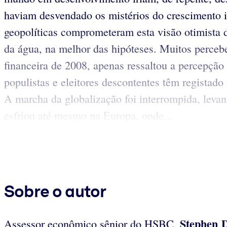
haviam desvendado os mistérios do crescimento in
geopolíticas comprometeram esta visão otimista d
da água, na melhor das hipóteses. Muitos perceb
financeira de 2008, apenas ressaltou a percepção
populistas e eleitores descontentes têm registado
A marcha da globalização foi interrompida, levan
esfriou até mesmo na Europa, onde...
Sobre o autor
Stephen 
Assessor econômico sênior do HSBC,