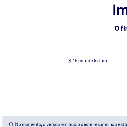
I
POR SISTEMA
Para LMS/LXP
Leve conhecimento verificado e conciso para seu LMS/LXP para re
O f
Para bibliotecas corporativas
Enriqueça sua biblioteca corporativa com conhecimento de negócio
Para sistemas de IA
15 min. de leitura
Alimente seus sistemas de IA com conhecimento confiável e estrut
No momento, a versão em áudio deste resumo não está 