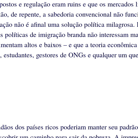
postos e regulação eram ruins e que os mercados l
tão, de repente, a sabedoria convencional não fun
ção não é afinal uma solução política milagrosa. 
as políticas de imigração branda não interessam m
imentam altos e baixos – e que a teoria econômica
cos, estudantes, gestores de ONGs e qualquer um q
ãos dos países ricos poderiam manter seu padrão 
cobrir um caminho para sair da pobreza. A impres