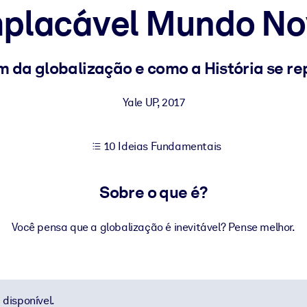
mplacável Mundo No
sultados de aprendizagem mais sólidos.
im da globalização e como a História se re
s confiável e pronto para uso.
Yale UP
,
2017
10 Ideias Fundamentais
urado para melhorar os resultados.
Sobre o que é?
Você pensa que a globalização é inevitável? Pense melhor.
disponível.