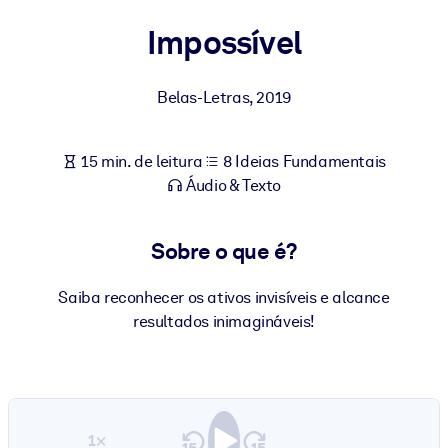
Construa uma força de trabalho mais saudável e resiliente.
Impossível
POR SISTEMA
Para LMS/LXP
Belas-Letras
,
2019
Leve conhecimento verificado e conciso para seu LMS/LXP para
resultados de aprendizagem mais sólidos.
15 min. de leitura
8 Ideias Fundamentais
Para bibliotecas corporativas
Áudio & Texto
Enriqueça sua biblioteca corporativa com conhecimento de
negócios confiável e pronto para uso.
Sobre o que é?
Para sistemas de IA
Saiba reconhecer os ativos invisíveis e alcance
Alimente seus sistemas de IA com conhecimento confiável e
resultados inimagináveis!
estruturado para melhorar os resultados.
1×