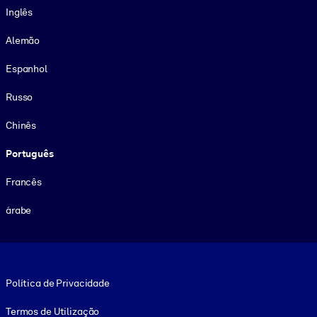
Inglês
Alemão
Espanhol
Russo
Chinês
Português
Francês
árabe
Footer legal
Política de Privacidade
Termos de Utilização