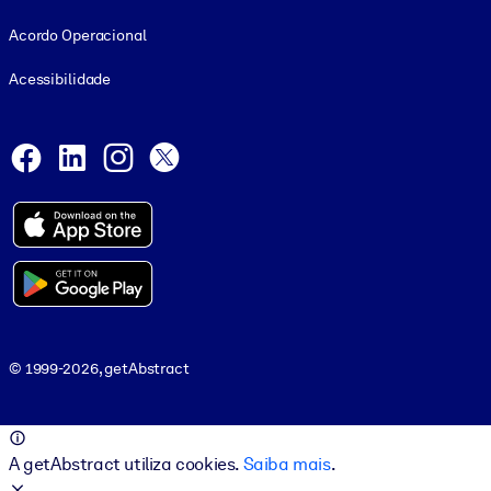
Acordo Operacional
Acessibilidade
Social and Apps
Facebook
LinkedIn
Instagram
X
© 1999-2026, getAbstract
© 1999-2026, getAbstract
A getAbstract utiliza cookies.
Saiba mais
.