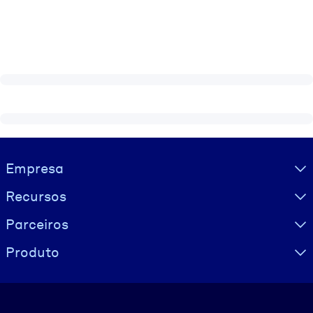
Visually hidden Text
Empresa
Recursos
Parceiros
Produto
Idioma