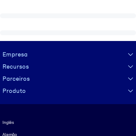
Visually hidden Text
Empresa
Recursos
Parceiros
Produto
Idioma
Inglês
Alemão