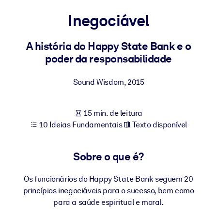
Construa uma força de trabalho mais saudável e resiliente.
Inegociável
POR SISTEMA
Para LMS/LXP
A história do Happy State Bank e o
poder da responsabilidade
Leve conhecimento verificado e conciso para seu LMS/LXP para
resultados de aprendizagem mais sólidos.
Sound Wisdom
,
2015
Para bibliotecas corporativas
Enriqueça sua biblioteca corporativa com conhecimento de
15 min. de leitura
negócios confiável e pronto para uso.
10 Ideias Fundamentais
Texto disponível
Para sistemas de IA
Alimente seus sistemas de IA com conhecimento confiável e
Sobre o que é?
estruturado para melhorar os resultados.
Os funcionários do Happy State Bank seguem 20
princípios inegociáveis para o sucesso, bem como
para a saúde espiritual e moral.