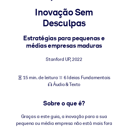
Construa uma força de trabalho mais saudável e resiliente.
Inovação Sem
Desculpas
POR SISTEMA
Para LMS/LXP
Leve conhecimento verificado e conciso para seu LMS/LXP para
Estratégias para pequenas e
resultados de aprendizagem mais sólidos.
médias empresas maduras
Para bibliotecas corporativas
Stanford UP
,
2022
Enriqueça sua biblioteca corporativa com conhecimento de
negócios confiável e pronto para uso.
15 min. de leitura
6 Ideias Fundamentais
Para sistemas de IA
Áudio & Texto
Alimente seus sistemas de IA com conhecimento confiável e
estruturado para melhorar os resultados.
Sobre o que é?
Graças a este guia, a inovação para a sua
pequena ou média empresa não está mais fora