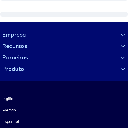
Visually hidden Text
Empresa
Recursos
Parceiros
Produto
Idioma
Inglês
Alemão
Espanhol