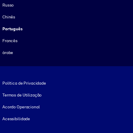
Russo
Chinês
Português
Francês
árabe
Footer legal
Política de Privacidade
Termos de Utilização
Acordo Operacional
Acessibilidade
Social and Apps