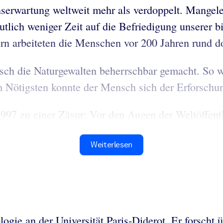
nserwartung weltweit mehr als verdoppelt. Mangele
tlich weniger Zeit auf die Befriedigung unserer b
rn arbeiteten die Menschen vor 200 Jahren rund do
ensch die Naturgewalten beherrschbar gemacht. So
vom Nötigsten konnte der Mensch sich der Erforsc
 zu einer Zäsur: Vor den Augen der Weltöffentlic
Weiterlesen
ologie an der Universität Paris-Diderot. Er forscht