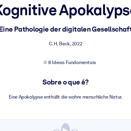
Kognitive Apokalyps
sultados de aprendizagem mais sólidos.
Eine Pathologie der digitalen Gesellschaf
s confiável e pronto para uso.
C. H. Beck
,
2022
8 Ideias Fundamentais
urado para melhorar os resultados.
Sobre o que é?
Eine Apokalypse enthüllt die wahre menschliche Natur.