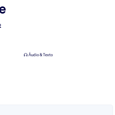
e
t
Áudio & Texto