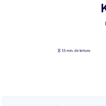
POR SISTEMA
Para LMS/LXP
Leve conhecimento verificado e conciso para seu LMS/LXP para re
Para bibliotecas corporativas
Enriqueça sua biblioteca corporativa com conhecimento de negócio
Para sistemas de IA
15 min. de leitura
Alimente seus sistemas de IA com conhecimento confiável e estrut