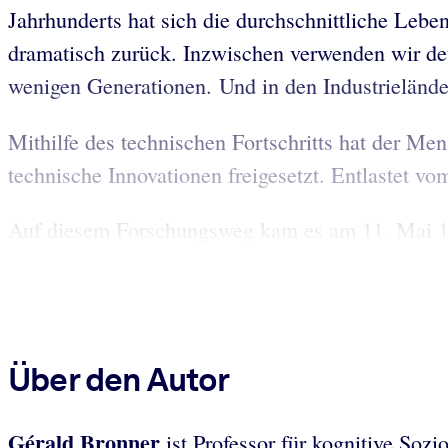
Jahrhunderts hat sich die durchschnittliche Lebe
dramatisch zurück. Inzwischen verwenden wir deu
wenigen Generationen. Und in den Industrielände
Mithilfe des technischen Fortschritts hat der M
technische Innovationen freigesetzt. Entlastet 
Auf diesem Forschungsweg kam es am 11. Mai 1997
Über den Autor
Gérald Bronner
ist Professor für kognitive Sozi