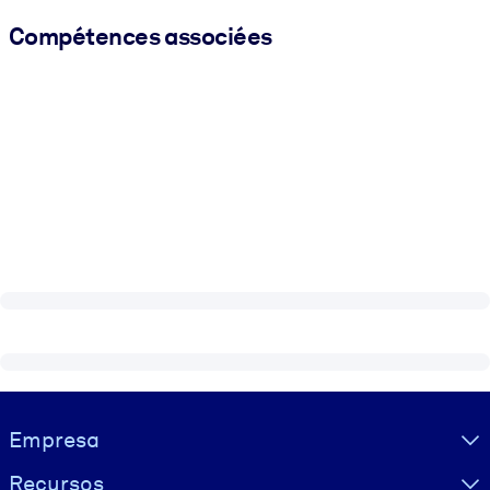
Compétences associées
Visually hidden Text
Empresa
Recursos