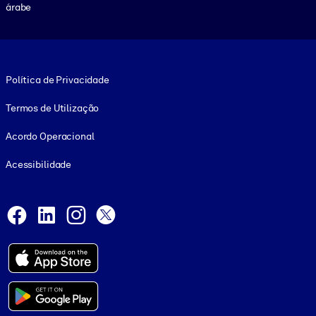
árabe
Footer legal
Política de Privacidade
Termos de Utilização
Acordo Operacional
Acessibilidade
Social and Apps
Facebook
LinkedIn
Instagram
X