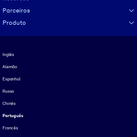
Parceiros
Produto
Idioma
Inglês
Alemão
Espanhol
Russo
Chinês
Português
Francês