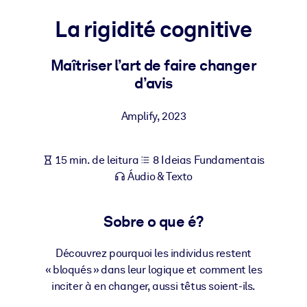
Construa uma força de trabalho mais saudável e resiliente.
La rigidité cognitive
POR SISTEMA
Para LMS/LXP
Maîtriser l’art de faire changer
d’avis
Leve conhecimento verificado e conciso para seu LMS/LXP para
resultados de aprendizagem mais sólidos.
Amplify
,
2023
Para bibliotecas corporativas
Enriqueça sua biblioteca corporativa com conhecimento de
15 min. de leitura
8 Ideias Fundamentais
negócios confiável e pronto para uso.
Áudio & Texto
Para sistemas de IA
Alimente seus sistemas de IA com conhecimento confiável e
Sobre o que é?
estruturado para melhorar os resultados.
Découvrez pourquoi les individus restent
« bloqués » dans leur logique et comment les
inciter à en changer, aussi têtus soient-ils.