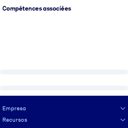
Compétences associées
Visually hidden Text
Empresa
Recursos