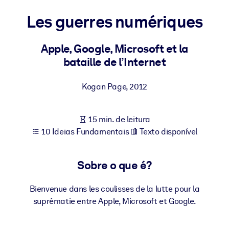
Construa uma força de trabalho mais saudável e resiliente.
Les guerres numériques
POR SISTEMA
Para LMS/LXP
Apple, Google, Microsoft et la
bataille de l’Internet
Leve conhecimento verificado e conciso para seu LMS/LXP para
resultados de aprendizagem mais sólidos.
Kogan Page
,
2012
Para bibliotecas corporativas
Enriqueça sua biblioteca corporativa com conhecimento de
15 min. de leitura
negócios confiável e pronto para uso.
10 Ideias Fundamentais
Texto disponível
Para sistemas de IA
Alimente seus sistemas de IA com conhecimento confiável e
Sobre o que é?
estruturado para melhorar os resultados.
Bienvenue dans les coulisses de la lutte pour la
suprématie entre Apple, Microsoft et Google.