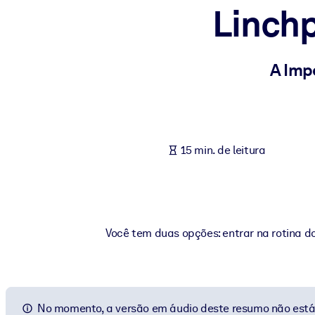
Linchp
POR SISTEMA
Para LMS/LXP
Leve conhecimento verificado e conciso para seu LMS/LXP para re
A Imp
Para bibliotecas corporativas
Enriqueça sua biblioteca corporativa com conhecimento de negócio
Para sistemas de IA
15 min. de leitura
Alimente seus sistemas de IA com conhecimento confiável e estrut
Você tem duas opções: entrar na rotina do
No momento, a versão em áudio deste resumo não está 