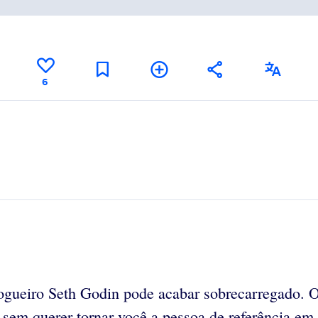
6
logueiro Seth Godin pode acabar sobrecarregado. O
 sem querer tornar você a pessoa de referência em