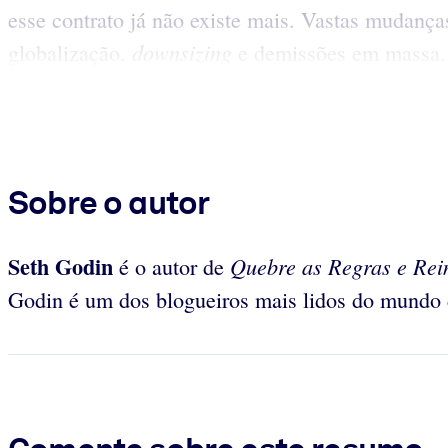
esse contrato já não existe mais. Vastas mudanç
downsizing
globalização,
e demissões em massa. 
Sobre o autor
Seth Godin
Quebre as Regras e Re
é o autor de
Godin é um dos blogueiros mais lidos do mundo 