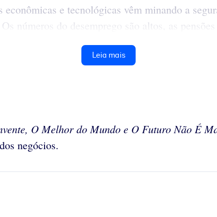
as econômicas e tecnológicas vêm minando a segur
Os números do desemprego são altos, as pensões 
Leia mais
invente, O Melhor do Mundo e O Futuro Não É M
dos negócios.