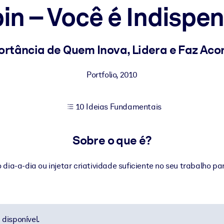
in – Você é Indispe
sultados de aprendizagem mais sólidos.
ortância de Quem Inova, Lidera e Faz Aco
s confiável e pronto para uso.
Portfolio
,
2010
10 Ideias Fundamentais
urado para melhorar os resultados.
Sobre o que é?
 dia-a-dia ou injetar criatividade suficiente no seu trabalho p
disponível.