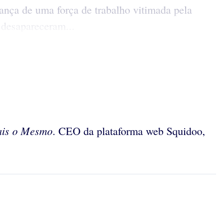
ança de uma força de trabalho vitimada pela
desapareceram...
ais o Mesmo
. CEO da plataforma web Squidoo,