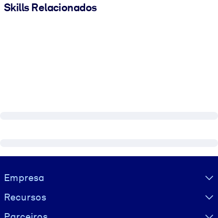
Skills Relacionados
Visually hidden Text
Empresa
Recursos
Parceiros