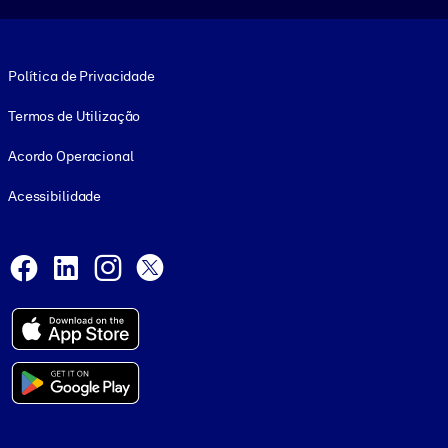
Footer legal
Política de Privacidade
Termos de Utilização
Acordo Operacional
Acessibilidade
Social and Apps
Facebook
LinkedIn
Instagram
X
© 1999-2026, getAbstract