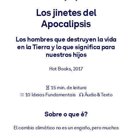
Construa uma força de trabalho mais saudável e resiliente.
Los jinetes del
Apocalipsis
POR SISTEMA
Para LMS/LXP
Leve conhecimento verificado e conciso para seu LMS/LXP para
Los hombres que destruyen la vida
resultados de aprendizagem mais sólidos.
en la Tierra y lo que significa para
nuestros hijos
Para bibliotecas corporativas
Enriqueça sua biblioteca corporativa com conhecimento de
Hot Books
,
2017
negócios confiável e pronto para uso.
Para sistemas de IA
15 min. de leitura
Alimente seus sistemas de IA com conhecimento confiável e
10 Ideias Fundamentais
Áudio & Texto
estruturado para melhorar os resultados.
Sobre o que é?
El cambio climático no es un engaño, pero muchos