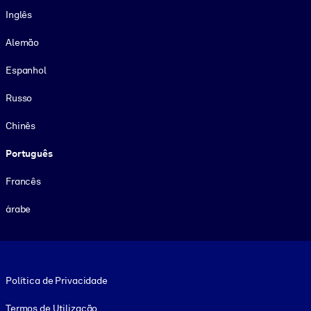
Inglês
Alemão
Espanhol
Russo
Chinês
Português
Francês
árabe
Footer legal
Política de Privacidade
Termos de Utilização