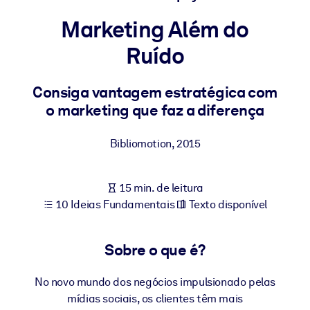
Construa uma força de trabalho mais saudável e resiliente.
Marketing Além do
Ruído
POR SISTEMA
Para LMS/LXP
Leve conhecimento verificado e conciso para seu LMS/LXP para
Consiga vantagem estratégica com
resultados de aprendizagem mais sólidos.
o marketing que faz a diferença
Para bibliotecas corporativas
Bibliomotion
,
2015
Enriqueça sua biblioteca corporativa com conhecimento de
negócios confiável e pronto para uso.
15 min. de leitura
Para sistemas de IA
10 Ideias Fundamentais
Texto disponível
Alimente seus sistemas de IA com conhecimento confiável e
estruturado para melhorar os resultados.
Sobre o que é?
No novo mundo dos negócios impulsionado pelas
mídias sociais, os clientes têm mais