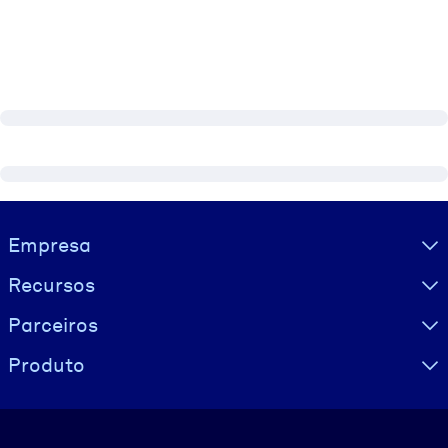
Visually hidden Text
Empresa
Recursos
Parceiros
Produto
Idioma