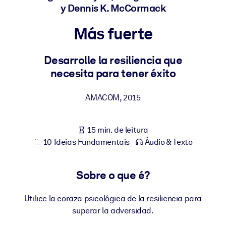
Construa uma força de trabalho mais saudável e resiliente.
y Dennis K. McCormack
Más fuerte
POR SISTEMA
Para LMS/LXP
Desarrolle la resiliencia que
Leve conhecimento verificado e conciso para seu LMS/LXP para
necesita para tener éxito
resultados de aprendizagem mais sólidos.
Para bibliotecas corporativas
AMACOM
,
2015
Enriqueça sua biblioteca corporativa com conhecimento de
negócios confiável e pronto para uso.
15 min. de leitura
Para sistemas de IA
10 Ideias Fundamentais
Áudio & Texto
Alimente seus sistemas de IA com conhecimento confiável e
estruturado para melhorar os resultados.
Sobre o que é?
Utilice la coraza psicológica de la resiliencia para
superar la adversidad.