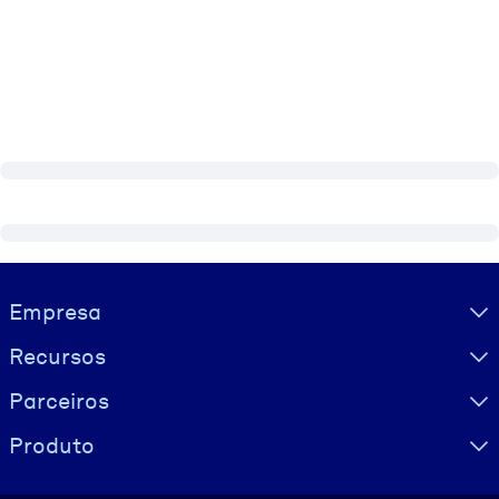
Visually hidden Text
Empresa
Recursos
Parceiros
Produto