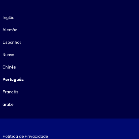
Idioma
Inglês
Alemão
Espanhol
Russo
Chinês
Português
Francês
árabe
Footer legal
Política de Privacidade