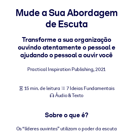
Construa uma força de trabalho mais saudável e resiliente.
Mude a Sua Abordagem
de Escuta
POR SISTEMA
Para LMS/LXP
Leve conhecimento verificado e conciso para seu LMS/LXP para
Transforme a sua organização
resultados de aprendizagem mais sólidos.
ouvindo atentamente o pessoal e
ajudando o pessoal a ouvir você
Para bibliotecas corporativas
Enriqueça sua biblioteca corporativa com conhecimento de
Practical Inspiration Publishing
,
2021
negócios confiável e pronto para uso.
Para sistemas de IA
15 min. de leitura
7 Ideias Fundamentais
Alimente seus sistemas de IA com conhecimento confiável e
Áudio & Texto
estruturado para melhorar os resultados.
Sobre o que é?
Os “líderes ouvintes” utilizam o poder da escuta