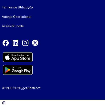
Termos de Utilização
Acordo Operacional
Acessibilidade
Social and Apps
Facebook
LinkedIn
Instagram
X
© 1999-2026, getAbstract
© 1999-2026, getAbstract