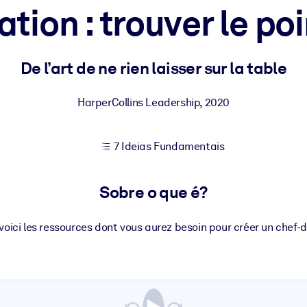
tion : trouver le poi
sultados de aprendizagem mais sólidos.
De l’art de ne rien laisser sur la table
s confiável e pronto para uso.
HarperCollins Leadership
,
2020
7 Ideias Fundamentais
urado para melhorar os resultados.
Sobre o que é?
s voici les ressources dont vous aurez besoin pour créer un chef-