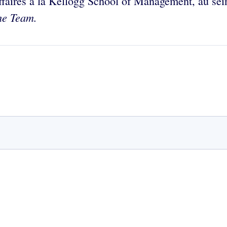
ffaires à la Kellogg School of Management, au sein 
he Team.