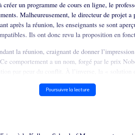
ée à créer un programme de cours en ligne, le prof
gements. Malheureusement, le directeur de projet 
ant après la réunion, les enseignants se sont aperçu
mpatibles. Ils ont donc revu la proposition en fon
dant la réunion, craignant de donner l’impression d
Ce comportement a un nom, forgé par le prix Nobel
ion par peur du conflit. À l’inverse, la « solution 
Poursuivre la lecture