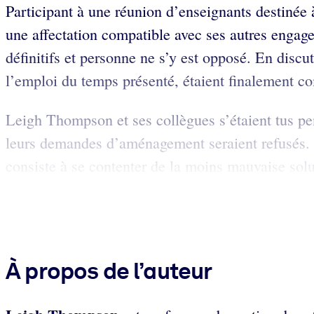
​​Participant à une réunion d’enseignants destin
une affectation compatible avec ses autres enga
définitifs et personne ne s’y est opposé. En discut
l’emploi du temps présenté, étaient finalement co
Leigh Thompson et ses collègues s’étaient tus pen
leurs demandes d’aménagement seraient refusés. 
consiste à se contenter de la moins mauvaise solut
À propos de l’auteur