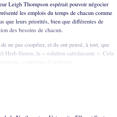
esseur Leigh Thompson espérait pouvoir négocier
a présenté les emplois du temps de chacun comme
s que leurs priorités, bien que différentes de
ction des besoins de chacun.
e ne pas coopérer, et ils ont pensé, à tort, que
 Herb Simon, la « solution satisfaisante ». Cela
optimale » implique d’exploiter...