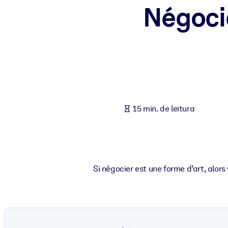
Négocia
POR SISTEMA
Para LMS/LXP
Leve conhecimento verificado e conciso para seu LMS/LXP para re
Para bibliotecas corporativas
Enriqueça sua biblioteca corporativa com conhecimento de negócio
Para sistemas de IA
15 min. de leitura
Alimente seus sistemas de IA com conhecimento confiável e estrut
Si négocier est une forme d’art, alor