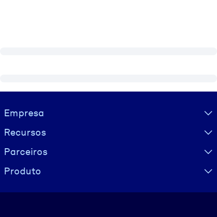
Visually hidden Text
Empresa
Recursos
Parceiros
Produto
Idioma