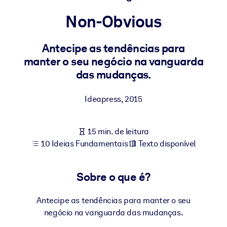
Construa uma força de trabalho mais saudável e resiliente.
Non-Obvious
POR SISTEMA
Para LMS/LXP
Antecipe as tendências para
manter o seu negócio na vanguarda
Leve conhecimento verificado e conciso para seu LMS/LXP para
das mudanças.
resultados de aprendizagem mais sólidos.
Para bibliotecas corporativas
Ideapress
,
2015
Enriqueça sua biblioteca corporativa com conhecimento de
negócios confiável e pronto para uso.
15 min. de leitura
Para sistemas de IA
10 Ideias Fundamentais
Texto disponível
Alimente seus sistemas de IA com conhecimento confiável e
estruturado para melhorar os resultados.
Sobre o que é?
Antecipe as tendências para manter o seu
negócio na vanguarda das mudanças.