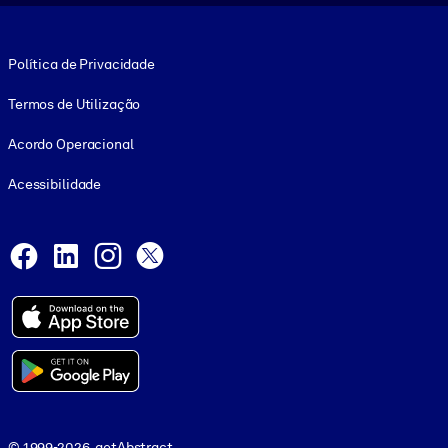
Footer legal
Política de Privacidade
Termos de Utilização
Acordo Operacional
Acessibilidade
Social and Apps
Facebook
LinkedIn
Instagram
X
© 1999-2026, getAbstract
© 1999-2026, getAbstract