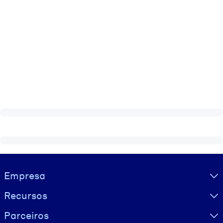
Visually hidden Text
Empresa
Recursos
Parceiros