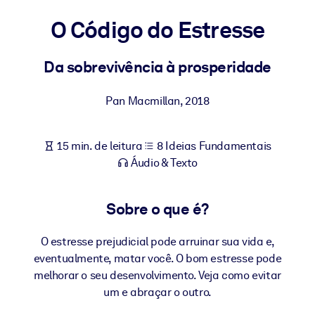
Construa uma força de trabalho mais saudável e resiliente.
O Código do Estresse
POR SISTEMA
Para LMS/LXP
Da sobrevivência à prosperidade
Leve conhecimento verificado e conciso para seu LMS/LXP para
Pan Macmillan
,
2018
resultados de aprendizagem mais sólidos.
Para bibliotecas corporativas
15 min. de leitura
8 Ideias Fundamentais
Enriqueça sua biblioteca corporativa com conhecimento de
Áudio & Texto
negócios confiável e pronto para uso.
Para sistemas de IA
Sobre o que é?
Alimente seus sistemas de IA com conhecimento confiável e
estruturado para melhorar os resultados.
O estresse prejudicial pode arruinar sua vida e,
eventualmente, matar você. O bom estresse pode
melhorar o seu desenvolvimento. Veja como evitar
um e abraçar o outro.