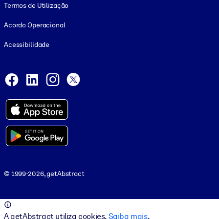
Termos de Utilização
Acordo Operacional
Acessibilidade
Social and Apps
Facebook
LinkedIn
Instagram
X
© 1999-2026, getAbstract
© 1999-2026, getAbstract
A getAbstract utiliza cookies.
Saiba mais
.