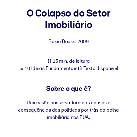
Construa uma força de trabalho mais saudável e resiliente.
O Colapso do Setor
Imobiliário
POR SISTEMA
Para LMS/LXP
Leve conhecimento verificado e conciso para seu LMS/LXP para
Basic Books
,
2009
resultados de aprendizagem mais sólidos.
Para bibliotecas corporativas
15 min. de leitura
Enriqueça sua biblioteca corporativa com conhecimento de
10 Ideias Fundamentais
Texto disponível
negócios confiável e pronto para uso.
Para sistemas de IA
Sobre o que é?
Alimente seus sistemas de IA com conhecimento confiável e
estruturado para melhorar os resultados.
Uma visão conservadora das causas e
consequências das políticas por trás da bolha
imobiliária nos EUA.