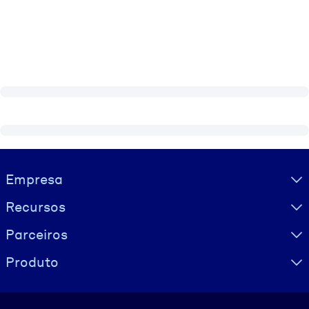
Visually hidden Text
Empresa
Recursos
Parceiros
Produto