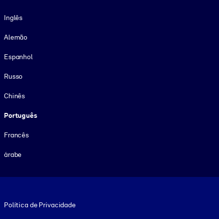
Idioma
Inglês
Alemão
Espanhol
Russo
Chinês
Português
Francês
árabe
Footer legal
Política de Privacidade