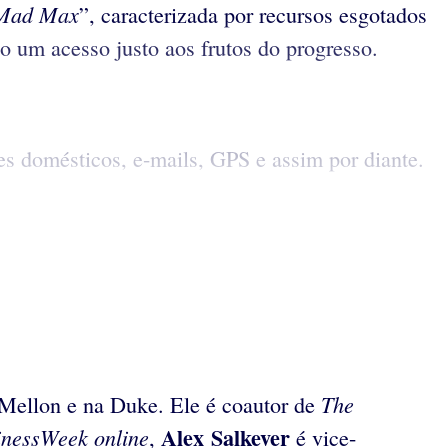
Mad Max
”, caracterizada por recursos esgotados
do um acesso justo aos frutos do progresso.
s domésticos, e-mails, GPS e assim por diante.
The
Mellon e na Duke. Ele é coautor de
Alex Salkever
inessWeek
online
,
é vice-