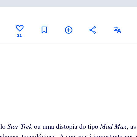
21
Star Trek
Mad
Max
ilo
ou uma distopia do tipo
, a
danças tecnológicas. A sua voz é importante nos 