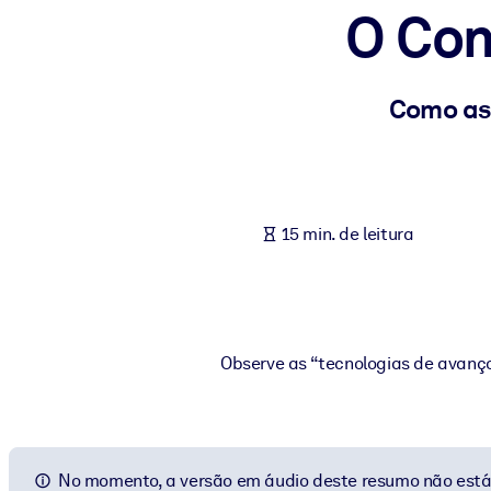
O Con
POR SISTEMA
Para LMS/LXP
Leve conhecimento verificado e conciso para seu LMS/LXP para re
Como as 
Para bibliotecas corporativas
Enriqueça sua biblioteca corporativa com conhecimento de negócio
Para sistemas de IA
15 min. de leitura
Alimente seus sistemas de IA com conhecimento confiável e estrut
Observe as “tecnologias de avanç
No momento, a versão em áudio deste resumo não está 