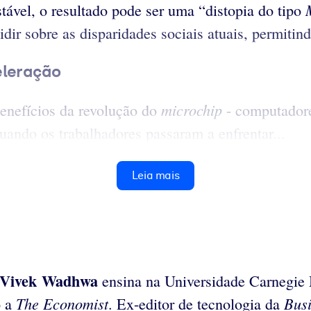
stável, o resultado pode ser uma “distopia do tipo
dir sobre as disparidades sociais atuais, permitin
eleração
microchip
benefícios da revolução do
- computadore
uando os trabalhadores passaram a enfrentar...
Leia mais
Vivek Wadhwa
ensina na Universidade Carnegie 
The Economist
Bus
o a
. Ex-editor de tecnologia da