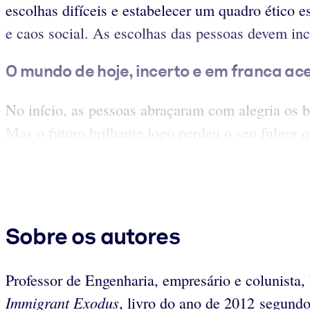
escolhas difíceis e estabelecer um quadro ético e
e caos social. As escolhas das pessoas devem inci
O mundo de hoje, incerto e em franca ac
No início, as pessoas abraçaram com alegria os 
Mas o futuro brilhante logo perdeu o seu fulgor q
Sobre os autores
Professor de Engenharia, empresário e colunista,
Immigrant Exodus
, livro do ano de 2012 segund