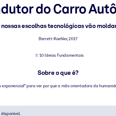
dutor do Carro Au
sultados de aprendizagem mais sólidos.
nossas escolhas tecnológicas vão moldar
s confiável e pronto para uso.
Berrett-Koehler
,
2017
10 Ideias Fundamentais
urado para melhorar os resultados.
Sobre o que é?
o exponencial” para ver por que a mão orientadora da humanid
disponível.