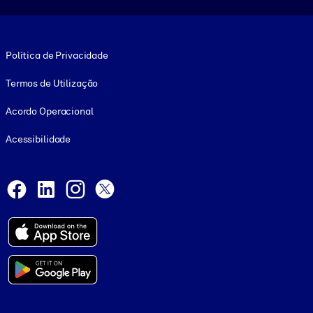
Footer legal
Política de Privacidade
Termos de Utilização
Acordo Operacional
Acessibilidade
Social and Apps
Facebook
LinkedIn
Instagram
X
© 1999-2026, getAbstract