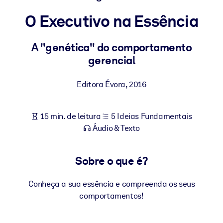
Construa uma força de trabalho mais saudável e resiliente.
O Executivo na Essência
POR SISTEMA
Para LMS/LXP
A "genética" do comportamento
gerencial
Leve conhecimento verificado e conciso para seu LMS/LXP para
resultados de aprendizagem mais sólidos.
Editora Évora
,
2016
Para bibliotecas corporativas
Enriqueça sua biblioteca corporativa com conhecimento de
15 min. de leitura
5 Ideias Fundamentais
negócios confiável e pronto para uso.
Áudio & Texto
Para sistemas de IA
Alimente seus sistemas de IA com conhecimento confiável e
Sobre o que é?
estruturado para melhorar os resultados.
Conheça a sua essência e compreenda os seus
comportamentos!