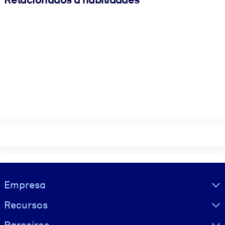
Visually hidden Text
Empresa
Recursos