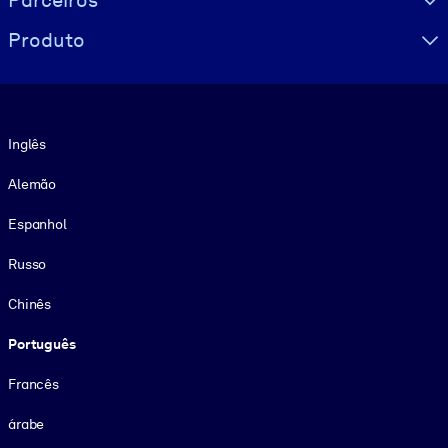
Parceiros
Produto
Idioma
Inglês
Alemão
Espanhol
Russo
Chinês
Português
Francês
árabe