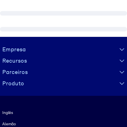
Visually hidden Text
Empresa
Recursos
Parceiros
Produto
Idioma
Inglês
Alemão