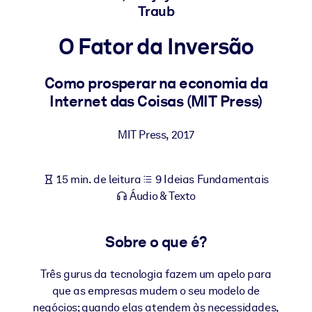
Construa uma força de trabalho mais saudável e resiliente.
Traub
O Fator da Inversão
POR SISTEMA
Para LMS/LXP
Como prosperar na economia da
Leve conhecimento verificado e conciso para seu LMS/LXP para
Internet das Coisas (MIT Press)
resultados de aprendizagem mais sólidos.
Para bibliotecas corporativas
MIT Press
,
2017
Enriqueça sua biblioteca corporativa com conhecimento de
negócios confiável e pronto para uso.
15 min. de leitura
9 Ideias Fundamentais
Para sistemas de IA
Áudio & Texto
Alimente seus sistemas de IA com conhecimento confiável e
estruturado para melhorar os resultados.
Sobre o que é?
Três gurus da tecnologia fazem um apelo para
que as empresas mudem o seu modelo de
negócios; quando elas atendem às necessidades,