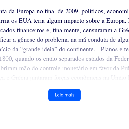
ta da Europa no final de 2009, políticos, economi
arria os EUA teria algum impacto sobre a Europa.
dos financeiros e, finalmente, censuraram a Grécia
ntificar a gênese do problema na má conduta de al
nício da “grande ideia” do continente. Planos e te
 1800, quando os então separados estados da Fe
 abriram mão do controle monetário em favor da Pr
uíça e Grécia juntaram forças econômicas na União
Leia mais