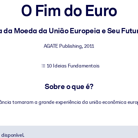
O Fim do Euro
sultados de aprendizagem mais sólidos.
ia da Moeda da União Europeia e Seu Futur
s confiável e pronto para uso.
AGATE Publishing
,
2011
10 Ideias Fundamentais
urado para melhorar os resultados.
Sobre o que é?
nância tornaram a grande experiência da união econômica euro
disponível.