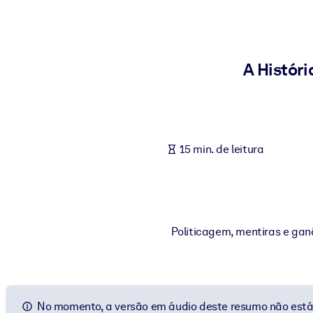
POR SISTEMA
Para LMS/LXP
Leve conhecimento verificado e conciso para seu LMS/LXP para re
A Histór
Para bibliotecas corporativas
Enriqueça sua biblioteca corporativa com conhecimento de negócio
Para sistemas de IA
15 min. de leitura
Alimente seus sistemas de IA com conhecimento confiável e estrut
Politicagem, mentiras e ga
No momento, a versão em áudio deste resumo não está 