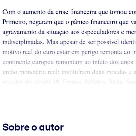
Com o aumento da crise financeira que tomou con
Primeiro, negaram que o pânico financeiro que v
agravamento da situação aos especuladores e merca
indisciplinadas. Mas apesar de ser possível ide
motivo real do euro estar em perigo remonta ao i
continente europeu remontam ao início dos anos
união monetária real: instituíram duas moedas e
meados do século 19, França, Bélgica, Itália, S
Sobre o autor