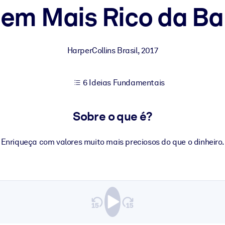
m Mais Rico da Ba
sultados de aprendizagem mais sólidos.
HarperCollins Brasil
,
2017
s confiável e pronto para uso.
6 Ideias Fundamentais
urado para melhorar os resultados.
Sobre o que é?
Enriqueça com valores muito mais preciosos do que o dinheiro.