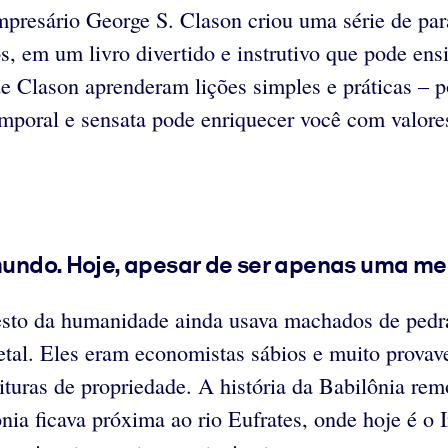
empresário George S. Clason criou uma série de pa
s, em um livro divertido e instrutivo que pode en
de Clason aprenderam lições simples e práticas – p
temporal e sensata pode enriquecer você com valore
 mundo. Hoje, apesar de ser apenas uma me
esto da humanidade ainda usava machados de pedra
al. Eles eram economistas sábios e muito provave
rituras de propriedade. A história da Babilônia re
ônia ficava próxima ao rio Eufrates, onde hoje é o