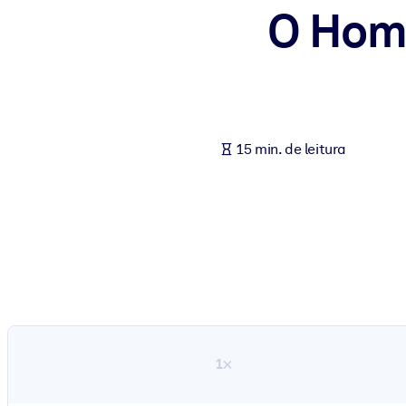
O Home
POR SISTEMA
Para LMS/LXP
Leve conhecimento verificado e conciso para seu LMS/LXP para re
Para bibliotecas corporativas
Enriqueça sua biblioteca corporativa com conhecimento de negócio
15 min. de leitura
Para sistemas de IA
Alimente seus sistemas de IA com conhecimento confiável e estrut
1×