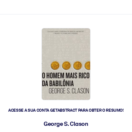
 a ação rápida.
 futuro.
ACESSE A SUA CONTA GETABSTRACT PARA OBTER O RESUMO!
George S. Clason