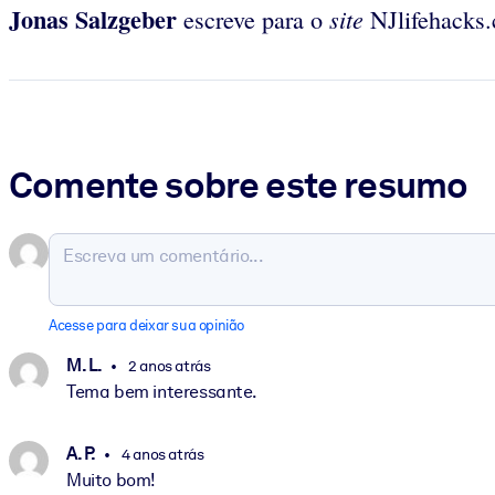
Jonas Salzgeber
site
escreve para o
NJlifehacks.
Comente sobre este resumo
Acesse para deixar sua opinião
M. L.
2 anos atrás
Tema bem interessante.
A. P.
4 anos atrás
Muito bom!