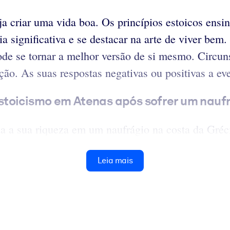
 criar uma vida boa. Os princípios estoicos ensi
cia significativa e se destacar na arte de viver be
 pode se tornar a melhor versão de si mesmo. Circu
ação. As suas respostas negativas ou positivas a e
stoicismo em Atenas após sofrer um naufr
 a sua riqueza em um naufrágio na costa da Grécia
Leia mais