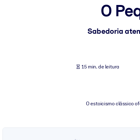
O Peq
POR SISTEMA
Para LMS/LXP
Leve conhecimento verificado e conciso para seu LMS/LXP para re
Sabedoria atem
Para bibliotecas corporativas
Enriqueça sua biblioteca corporativa com conhecimento de negócio
Para sistemas de IA
15 min. de leitura
Alimente seus sistemas de IA com conhecimento confiável e estrut
O estoicismo clássico o