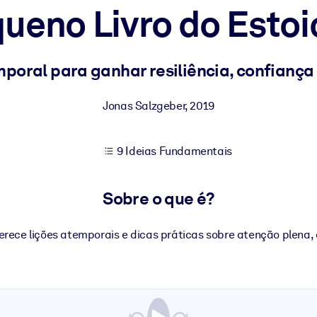
ueno Livro do Esto
sultados de aprendizagem mais sólidos.
poral para ganhar resiliência, confiança 
s confiável e pronto para uso.
Jonas Salzgeber
,
2019
9 Ideias Fundamentais
urado para melhorar os resultados.
Sobre o que é?
ferece lições atemporais e dicas práticas sobre atenção plena,