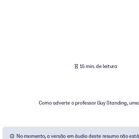
POR SISTEMA
Para LMS/LXP
Leve conhecimento verificado e conciso para seu LMS/LXP para re
Para bibliotecas corporativas
Enriqueça sua biblioteca corporativa com conhecimento de negócio
Para sistemas de IA
15 min. de leitura
Alimente seus sistemas de IA com conhecimento confiável e estrut
Como adverte o professor Guy Standing, uma n
No momento, a versão em áudio deste resumo não está 