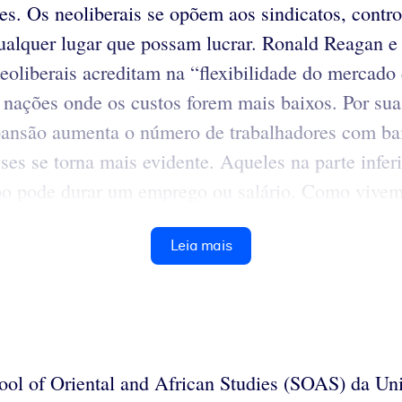
es. Os neoliberais se opõem aos sindicatos, contr
ualquer lugar que possam lucrar. Ronald Reagan e
eoliberais acreditam na “flexibilidade do mercado 
 nações onde os custos forem mais baixos. Por sua 
xpansão aumenta o número de trabalhadores com bai
asses se torna mais evidente. Aqueles na parte inf
mpo pode durar um emprego ou salário. Como vivem
Leia mais
ool of Oriental and African Studies (SOAS) da Un