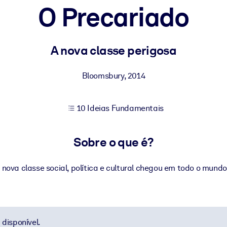
O Precariado
sultados de aprendizagem mais sólidos.
A nova classe perigosa
s confiável e pronto para uso.
Bloomsbury
,
2014
10 Ideias Fundamentais
urado para melhorar os resultados.
Sobre o que é?
ova classe social, política e cultural chegou em todo o mundo
disponível.