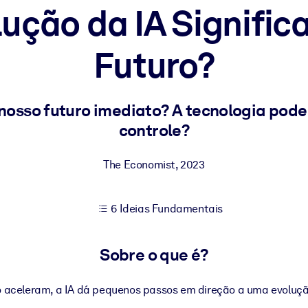
ução da IA Signific
Futuro?
sultados de aprendizagem mais sólidos.
s confiável e pronto para uso.
nosso futuro imediato? A tecnologia pode
controle?
urado para melhorar os resultados.
The Economist
,
2023
6 Ideias Fundamentais
Sobre o que é?
o aceleram, a IA dá pequenos passos em direção a uma evoluç