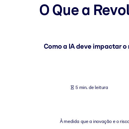
O Que a Revol
POR SISTEMA
Para LMS/LXP
Leve conhecimento verificado e conciso para seu LMS/LXP para re
Para bibliotecas corporativas
Enriqueça sua biblioteca corporativa com conhecimento de negócio
Como a IA deve impactar o 
Para sistemas de IA
Alimente seus sistemas de IA com conhecimento confiável e estrut
5 min. de leitura
À medida que a inovação e o risc