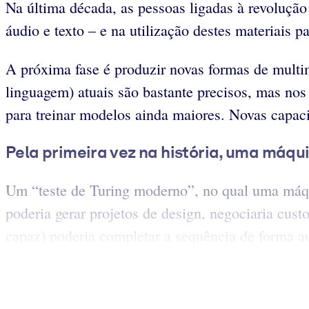
Na última década, as pessoas ligadas à revolução
áudio e texto – e na utilização destes materiais p
A próxima fase é produzir novas formas de mult
linguagem) atuais são bastante precisos, mas no
para treinar modelos ainda maiores. Novas capaci
Pela primeira vez na história, uma máqu
Um “teste de Turing moderno”, no qual uma máqui
poderia gerar projetos de design, negociaria cust
capaz) poderia completar a sequência de forma a