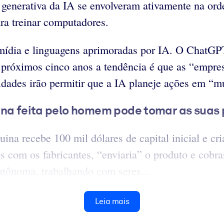
 generativa da IA se envolveram ativamente na ord
ara treinar computadores.
imídia e linguagens aprimoradas por IA. O ChatG
s próximos cinco anos a tendência é que as “empr
dades irão permitir que a IA planeje ações em “mú
ina feita pelo homem pode tomar as suas 
na recebe 100 mil dólares de capital inicial e cr
os com os fabricantes, “enviaria” o produto e cobra
utônoma, trabalhando com seres...
Leia mais