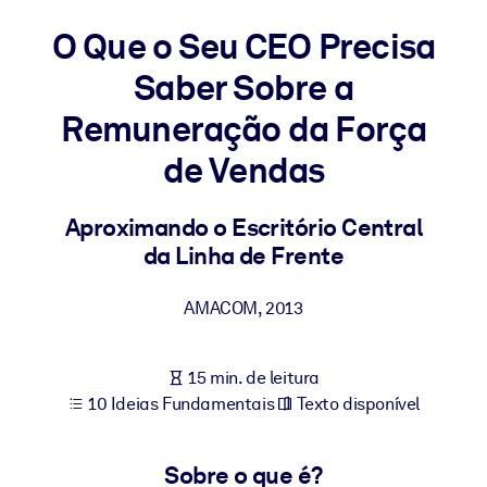
Construa uma força de trabalho mais saudável e resiliente.
O Que o Seu CEO Precisa
Saber Sobre a
POR SISTEMA
Para LMS/LXP
Remuneração da Força
Leve conhecimento verificado e conciso para seu LMS/LXP para
de Vendas
resultados de aprendizagem mais sólidos.
Para bibliotecas corporativas
Aproximando o Escritório Central
Enriqueça sua biblioteca corporativa com conhecimento de
da Linha de Frente
negócios confiável e pronto para uso.
Para sistemas de IA
AMACOM
,
2013
Alimente seus sistemas de IA com conhecimento confiável e
estruturado para melhorar os resultados.
15 min. de leitura
10 Ideias Fundamentais
Texto disponível
Sobre o que é?