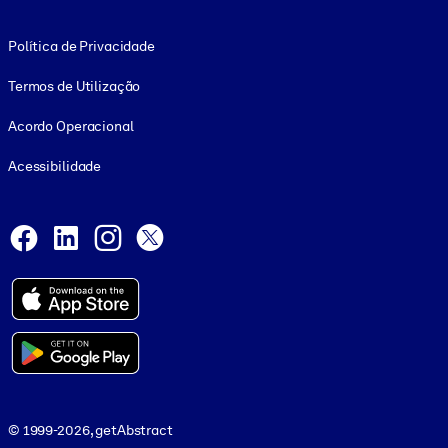
Footer legal
Política de Privacidade
Termos de Utilização
Acordo Operacional
Acessibilidade
Social and Apps
Facebook
LinkedIn
Instagram
X
© 1999-2026, getAbstract
© 1999-2026, getAbstract