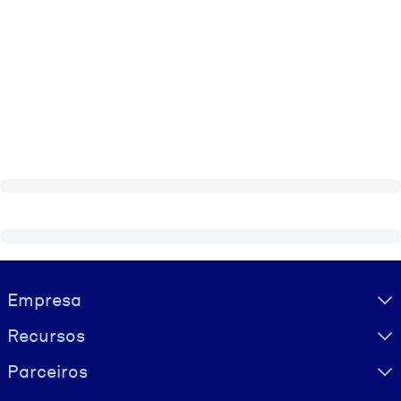
Visually hidden Text
Empresa
Recursos
Parceiros