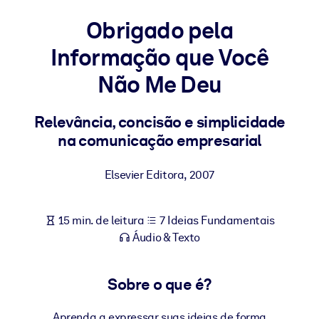
Construa uma força de trabalho mais saudável e resiliente.
Obrigado pela
Informação que Você
POR SISTEMA
Para LMS/LXP
Não Me Deu
Leve conhecimento verificado e conciso para seu LMS/LXP para
resultados de aprendizagem mais sólidos.
Relevância, concisão e simplicidade
Para bibliotecas corporativas
na comunicação empresarial
Enriqueça sua biblioteca corporativa com conhecimento de
negócios confiável e pronto para uso.
Elsevier Editora
,
2007
Para sistemas de IA
15 min. de leitura
7 Ideias Fundamentais
Alimente seus sistemas de IA com conhecimento confiável e
estruturado para melhorar os resultados.
Áudio & Texto
Sobre o que é?
Aprenda a expressar suas ideias de forma