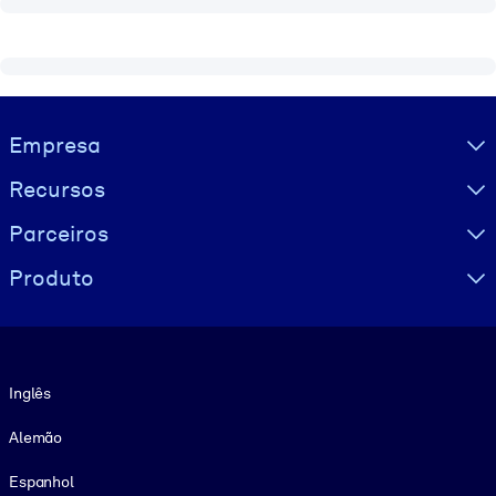
Visually hidden Text
Empresa
Recursos
Parceiros
Produto
Idioma
Inglês
Alemão
Espanhol