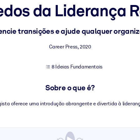
edos da Liderança 
sultados de aprendizagem mais sólidos.
ncie transições e ajude qualquer organiza
s confiável e pronto para uso.
Career Press
,
2020
8 Ideias Fundamentais
urado para melhorar os resultados.
Sobre o que é?
ista oferece uma introdução abrangente e divertida à lideranç