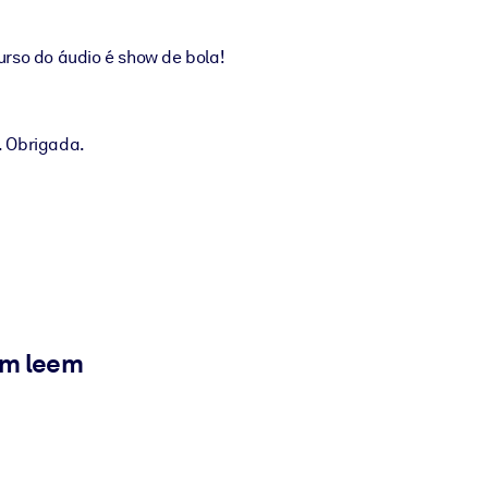
urso do áudio é show de bola!
. Obrigada.
ém leem