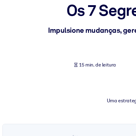
Os 7 Segr
POR SISTEMA
Para LMS/LXP
Leve conhecimento verificado e conciso para seu LMS/LXP para re
Impulsione mudanças, gere
Para bibliotecas corporativas
Enriqueça sua biblioteca corporativa com conhecimento de negócio
Para sistemas de IA
15 min. de leitura
Alimente seus sistemas de IA com conhecimento confiável e estrut
Uma estrateg