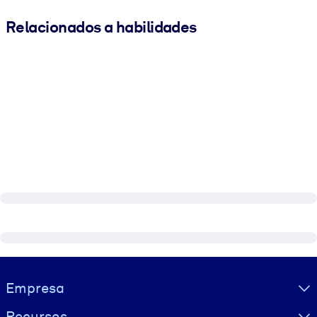
Relacionados a habilidades
Visually hidden Text
Empresa
Recursos