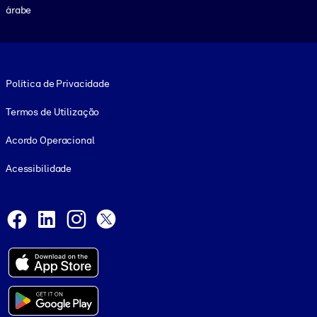
árabe
Footer legal
Política de Privacidade
Termos de Utilização
Acordo Operacional
Acessibilidade
Social and Apps
Facebook
LinkedIn
Instagram
X