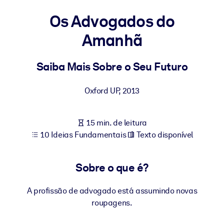
Construa uma força de trabalho mais saudável e resiliente.
Os Advogados do
Amanhã
POR SISTEMA
Para LMS/LXP
Leve conhecimento verificado e conciso para seu LMS/LXP para
Saiba Mais Sobre o Seu Futuro
resultados de aprendizagem mais sólidos.
Oxford UP
,
2013
Para bibliotecas corporativas
Enriqueça sua biblioteca corporativa com conhecimento de
negócios confiável e pronto para uso.
15 min. de leitura
10 Ideias Fundamentais
Texto disponível
Para sistemas de IA
Alimente seus sistemas de IA com conhecimento confiável e
Sobre o que é?
estruturado para melhorar os resultados.
A profissão de advogado está assumindo novas
roupagens.