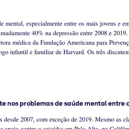
mental, especialmente entre os mais jovens e em p
imadamente 40% na depressão entre 2008 e 2019. N
retora médica da Fundação Americana para Prevenç
logo infantil e familiar de Harvard. Os três discut
e nos problemas de saúde mental entre o
os desde 2007, com exceção de 2019. Mesmo as cla
 apoio contra o suicídio em Palo Alto, na Califórn