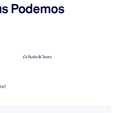
as Podemos
Áudio & Texto
nte?