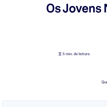
Os Jovens
POR SISTEMA
Para LMS/LXP
Leve conhecimento verificado e conciso para seu LMS/LXP para re
Para bibliotecas corporativas
Enriqueça sua biblioteca corporativa com conhecimento de negócio
Para sistemas de IA
Alimente seus sistemas de IA com conhecimento confiável e estrut
5 min. de leitura
Qua