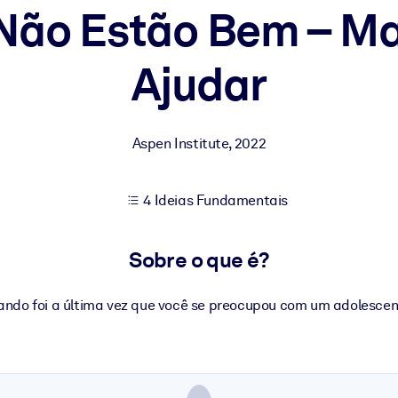
 Não Estão Bem – M
Ajudar
sultados de aprendizagem mais sólidos.
s confiável e pronto para uso.
Aspen Institute
,
2022
urado para melhorar os resultados.
4 Ideias Fundamentais
Sobre o que é?
ndo foi a última vez que você se preocupou com um adolesce