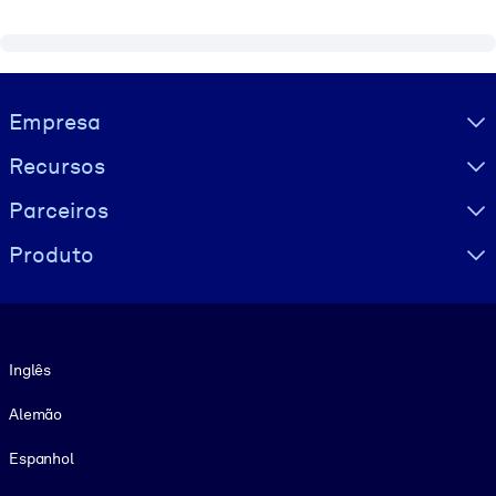
Visually hidden Text
Empresa
Recursos
Parceiros
Produto
Idioma
Inglês
Alemão
Espanhol