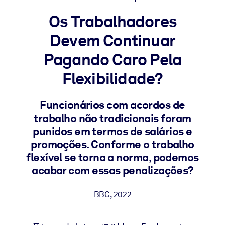
Construa uma força de trabalho mais saudável e resiliente.
Os Trabalhadores
Devem Continuar
POR SISTEMA
Para LMS/LXP
Pagando Caro Pela
Leve conhecimento verificado e conciso para seu LMS/LXP para
Flexibilidade?
resultados de aprendizagem mais sólidos.
Para bibliotecas corporativas
Funcionários com acordos de
Enriqueça sua biblioteca corporativa com conhecimento de
trabalho não tradicionais foram
negócios confiável e pronto para uso.
punidos em termos de salários e
Para sistemas de IA
promoções. Conforme o trabalho
flexível se torna a norma, podemos
Alimente seus sistemas de IA com conhecimento confiável e
estruturado para melhorar os resultados.
acabar com essas penalizações?
BBC
,
2022