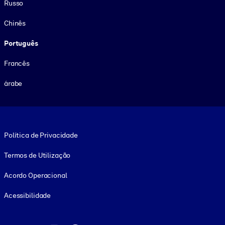
Russo
Chinês
Português
Francês
árabe
Footer legal
Política de Privacidade
Termos de Utilização
Acordo Operacional
Acessibilidade
Social and Apps