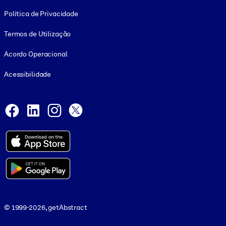
Footer legal
Política de Privacidade
Termos de Utilização
Acordo Operacional
Acessibilidade
Social and Apps
Facebook
LinkedIn
Instagram
X
© 1999-2026, getAbstract
© 1999-2026, getAbstract