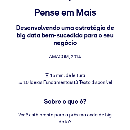
Construa uma força de trabalho mais saudável e resiliente.
Pense em Mais
POR SISTEMA
Para LMS/LXP
Desenvolvendo uma estratégia de
big data bem-sucedida para o seu
Leve conhecimento verificado e conciso para seu LMS/LXP para
negócio
resultados de aprendizagem mais sólidos.
Para bibliotecas corporativas
AMACOM
,
2014
Enriqueça sua biblioteca corporativa com conhecimento de
negócios confiável e pronto para uso.
15 min. de leitura
Para sistemas de IA
10 Ideias Fundamentais
Texto disponível
Alimente seus sistemas de IA com conhecimento confiável e
estruturado para melhorar os resultados.
Sobre o que é?
Você está pronto para a próxima onda de big
data?