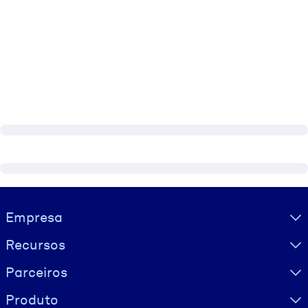
Visually hidden Text
Empresa
Recursos
Parceiros
Produto