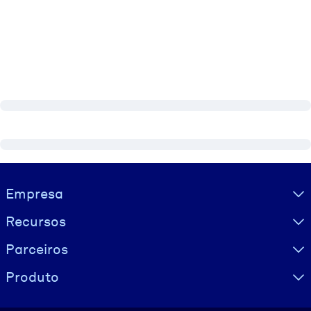
Visually hidden Text
Empresa
Recursos
Parceiros
Produto