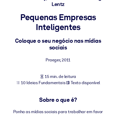
Construa uma força de trabalho mais saudável e resiliente.
Lentz
Pequenas Empresas
POR SISTEMA
Para LMS/LXP
Inteligentes
Leve conhecimento verificado e conciso para seu LMS/LXP para
resultados de aprendizagem mais sólidos.
Coloque o seu negócio nas mídias
sociais
Para bibliotecas corporativas
Enriqueça sua biblioteca corporativa com conhecimento de
Praeger
,
2011
negócios confiável e pronto para uso.
Para sistemas de IA
15 min. de leitura
Alimente seus sistemas de IA com conhecimento confiável e
10 Ideias Fundamentais
Texto disponível
estruturado para melhorar os resultados.
Sobre o que é?
Ponha as mídias sociais para trabalhar em favor