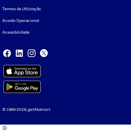
Termos de Utilização
Acordo Operacional
Acessibilidade
Social and Apps
Facebook
LinkedIn
Instagram
X
© 1999-2026, getAbstract
© 1999-2026, getAbstract