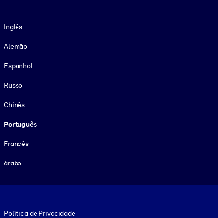
Idioma
Inglês
Alemão
Espanhol
Russo
Chinês
Português
Francês
árabe
Footer legal
Política de Privacidade