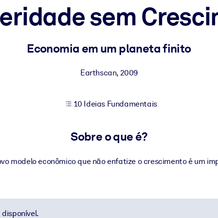
eridade sem Cresc
sultados de aprendizagem mais sólidos.
Economia em um planeta finito
s confiável e pronto para uso.
Earthscan
,
2009
10 Ideias Fundamentais
urado para melhorar os resultados.
Sobre o que é?
vo modelo econômico que não enfatize o crescimento é um imp
disponível.