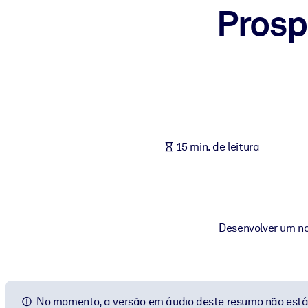
Prosp
POR SISTEMA
Para LMS/LXP
Leve conhecimento verificado e conciso para seu LMS/LXP para re
Para bibliotecas corporativas
Enriqueça sua biblioteca corporativa com conhecimento de negócio
Para sistemas de IA
15 min. de leitura
Alimente seus sistemas de IA com conhecimento confiável e estrut
Desenvolver um no
No momento, a versão em áudio deste resumo não está 