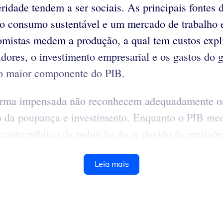
peridade tendem a ser sociais. As principais fonte
 ao consumo sustentável e um mercado de trabalho
nomistas medem a produção, a qual tem custos expl
ores, o investimento empresarial e os gastos do g
o maior componente do PIB.
rma impensada não reconhecem adequadamente os li
da poupança e investimento. Enquanto o PIB mede
o custo público da poluição do ar devido às emissõe
Leia mais