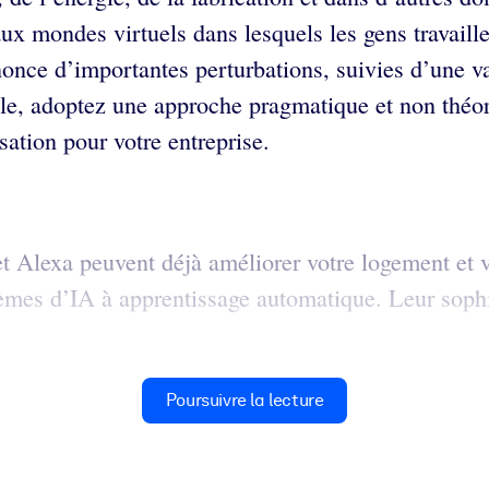
ux mondes virtuels dans lesquels les gens travail
annonce d’importantes perturbations, suivies d’une 
elle, adoptez une approche pragmatique et non théo
sation pour votre entreprise.
t Alexa peuvent déjà améliorer votre logement et v
stèmes d’IA à apprentissage automatique. Leur sophi
Poursuivre la lecture