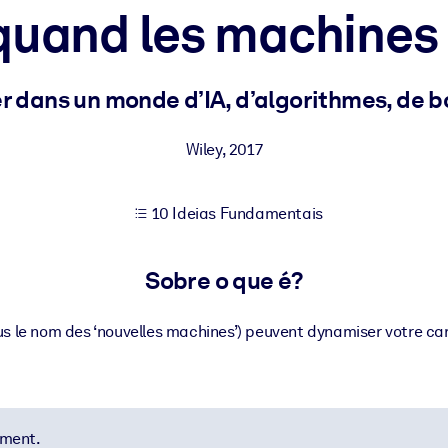
quand les machines 
sultados de aprendizagem mais sólidos.
dans un monde d’IA, d’algorithmes, de bo
s confiável e pronto para uso.
Wiley
,
2017
10 Ideias Fundamentais
urado para melhorar os resultados.
Sobre o que é?
s le nom des ‘nouvelles machines’) peuvent dynamiser votre carri
ement.