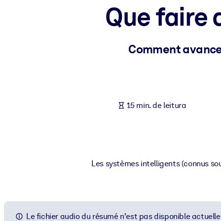
Que faire 
POR SISTEMA
Para LMS/LXP
Leve conhecimento verificado e conciso para seu LMS/LXP para re
Comment avancer 
Para bibliotecas corporativas
Enriqueça sua biblioteca corporativa com conhecimento de negócio
Para sistemas de IA
15 min. de leitura
Alimente seus sistemas de IA com conhecimento confiável e estrut
Les systèmes intelligents (connus sou
Le fichier audio du résumé n'est pas disponible actuell