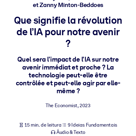
Construa uma força de trabalho mais saudável e resiliente.
et Zanny Minton-Beddoes
Que signifie la révolution
POR SISTEMA
Para LMS/LXP
de l’IA pour notre avenir
Leve conhecimento verificado e conciso para seu LMS/LXP para
?
resultados de aprendizagem mais sólidos.
Para bibliotecas corporativas
Quel sera l’impact de l’IA sur notre
avenir immédiat et proche ? La
Enriqueça sua biblioteca corporativa com conhecimento de
negócios confiável e pronto para uso.
technologie peut-elle être
contrôlée et peut-elle agir par elle-
Para sistemas de IA
même ?
Alimente seus sistemas de IA com conhecimento confiável e
estruturado para melhorar os resultados.
The Economist
,
2023
15 min. de leitura
9 Ideias Fundamentais
Áudio & Texto