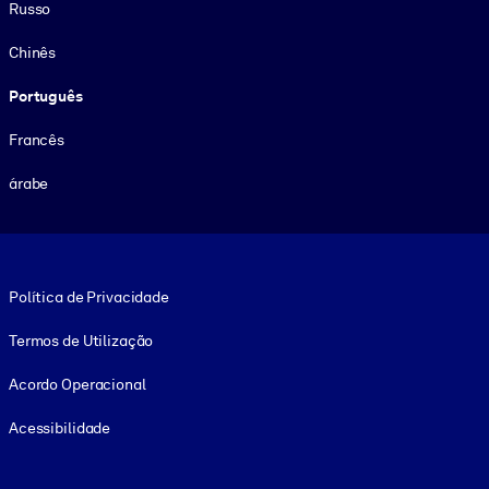
Russo
Chinês
Português
Francês
árabe
Footer legal
Política de Privacidade
Termos de Utilização
Acordo Operacional
Acessibilidade
Social and Apps