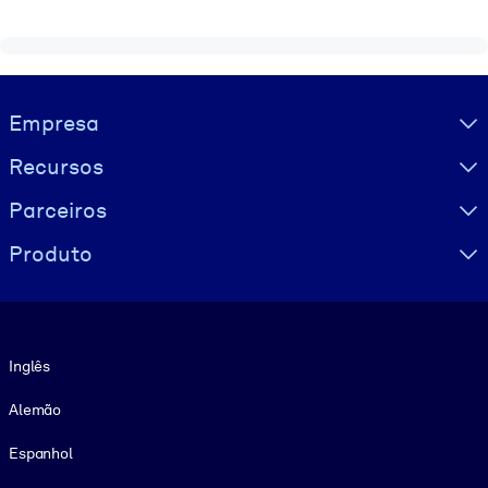
Visually hidden Text
Empresa
Recursos
Parceiros
Produto
Idioma
Inglês
Alemão
Espanhol