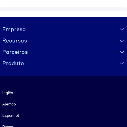
Visually hidden Text
Empresa
Recursos
Parceiros
Produto
Idioma
Inglês
Alemão
Espanhol
Russo