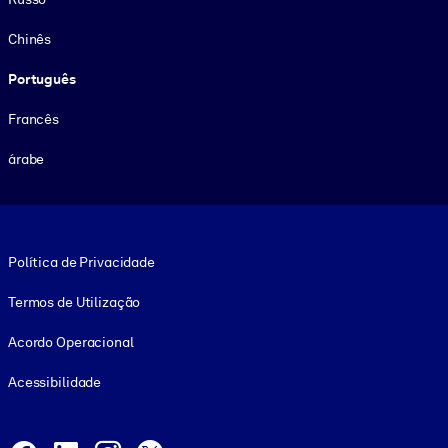
Chinês
Português
Francês
árabe
Footer legal
Política de Privacidade
Termos de Utilização
Acordo Operacional
Acessibilidade
Social and Apps