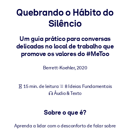
Construa uma força de trabalho mais saudável e resiliente.
Quebrando o Hábito do
Silêncio
POR SISTEMA
Para LMS/LXP
Leve conhecimento verificado e conciso para seu LMS/LXP para
Um guia prático para conversas
resultados de aprendizagem mais sólidos.
delicadas no local de trabalho que
promove os valores do #MeToo
Para bibliotecas corporativas
Enriqueça sua biblioteca corporativa com conhecimento de
Berrett-Koehler
,
2020
negócios confiável e pronto para uso.
Para sistemas de IA
15 min. de leitura
8 Ideias Fundamentais
Alimente seus sistemas de IA com conhecimento confiável e
Áudio & Texto
estruturado para melhorar os resultados.
Sobre o que é?
Aprenda a lidar com o desconforto de falar sobre