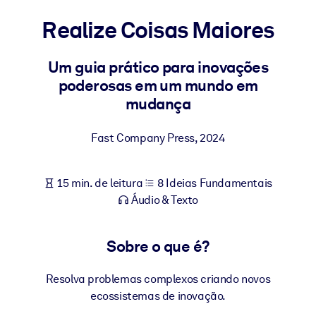
Construa uma força de trabalho mais saudável e resiliente.
Realize Coisas Maiores
POR SISTEMA
Para LMS/LXP
Um guia prático para inovações
poderosas em um mundo em
Leve conhecimento verificado e conciso para seu LMS/LXP para
mudança
resultados de aprendizagem mais sólidos.
Para bibliotecas corporativas
Fast Company Press
,
2024
Enriqueça sua biblioteca corporativa com conhecimento de
negócios confiável e pronto para uso.
15 min. de leitura
8 Ideias Fundamentais
Para sistemas de IA
Áudio & Texto
Alimente seus sistemas de IA com conhecimento confiável e
estruturado para melhorar os resultados.
Sobre o que é?
Resolva problemas complexos criando novos
ecossistemas de inovação.