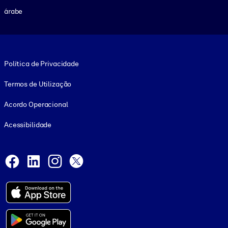
árabe
Footer legal
Política de Privacidade
Termos de Utilização
Acordo Operacional
Acessibilidade
Social and Apps
Facebook
LinkedIn
Instagram
X