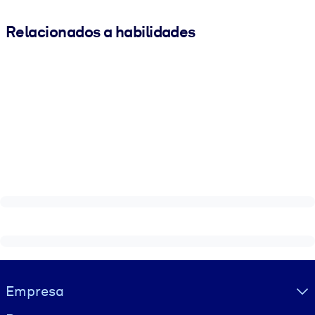
Relacionados a habilidades
Visually hidden Text
Empresa