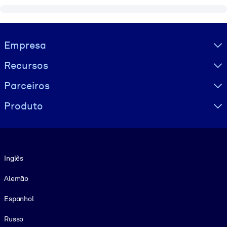
Visually hidden Text
Empresa
Recursos
Parceiros
Produto
Idioma
Inglês
Alemão
Espanhol
Russo