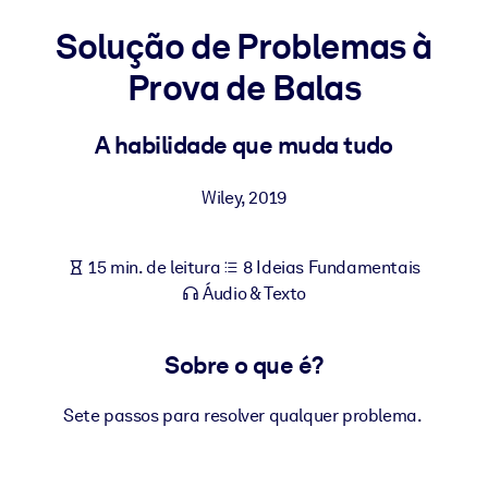
Construa uma força de trabalho mais saudável e resiliente.
Solução de Problemas à
Prova de Balas
POR SISTEMA
Para LMS/LXP
Leve conhecimento verificado e conciso para seu LMS/LXP para
A habilidade que muda tudo
resultados de aprendizagem mais sólidos.
Wiley
,
2019
Para bibliotecas corporativas
Enriqueça sua biblioteca corporativa com conhecimento de
negócios confiável e pronto para uso.
15 min. de leitura
8 Ideias Fundamentais
Áudio & Texto
Para sistemas de IA
Alimente seus sistemas de IA com conhecimento confiável e
Sobre o que é?
estruturado para melhorar os resultados.
Sete passos para resolver qualquer problema.