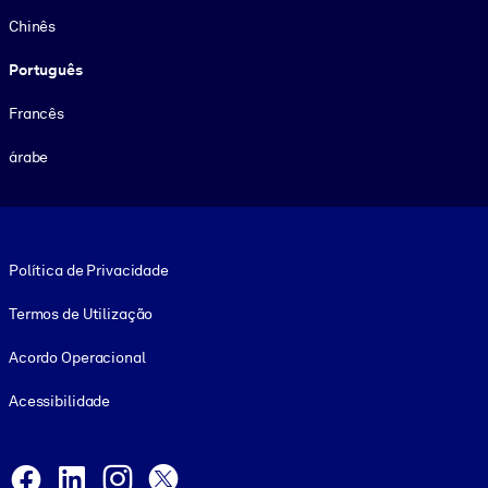
Chinês
Português
Francês
árabe
Footer legal
Política de Privacidade
Termos de Utilização
Acordo Operacional
Acessibilidade
Social and Apps
Facebook
LinkedIn
Instagram
X