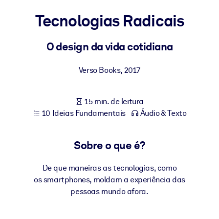
Construa uma força de trabalho mais saudável e resiliente.
Tecnologias Radicais
POR SISTEMA
Para LMS/LXP
O design da vida cotidiana
Leve conhecimento verificado e conciso para seu LMS/LXP para
Verso Books
,
2017
resultados de aprendizagem mais sólidos.
Para bibliotecas corporativas
15 min. de leitura
Enriqueça sua biblioteca corporativa com conhecimento de
10 Ideias Fundamentais
Áudio & Texto
negócios confiável e pronto para uso.
Para sistemas de IA
Sobre o que é?
Alimente seus sistemas de IA com conhecimento confiável e
estruturado para melhorar os resultados.
De que maneiras as tecnologias, como
os smartphones, moldam a experiência das
pessoas mundo afora.