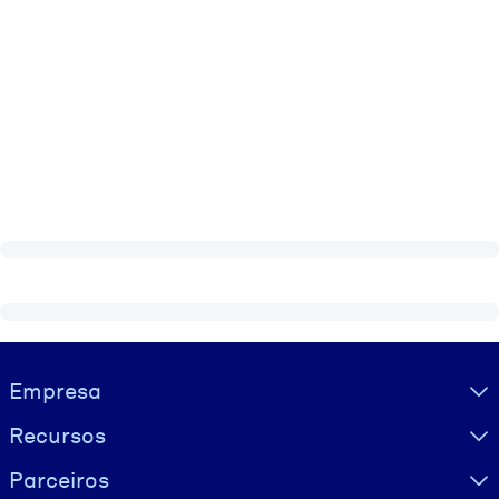
Visually hidden Text
Empresa
Recursos
Parceiros