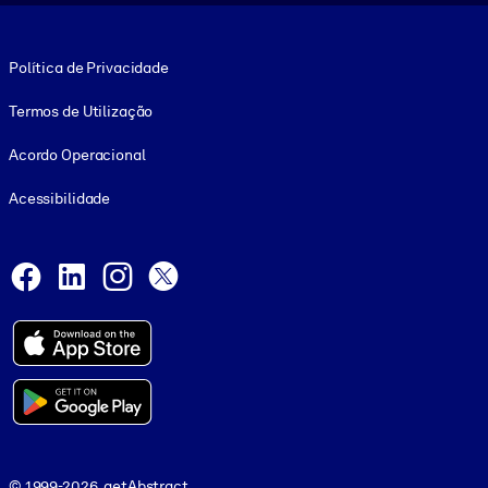
Footer legal
Política de Privacidade
Termos de Utilização
Acordo Operacional
Acessibilidade
Social and Apps
Facebook
LinkedIn
Instagram
X
© 1999-2026, getAbstract
© 1999-2026, getAbstract