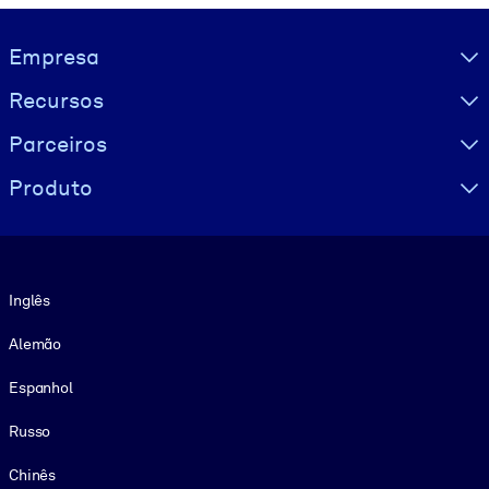
Visually hidden Text
Empresa
Recursos
Parceiros
Produto
Idioma
Inglês
Alemão
Espanhol
Russo
Chinês