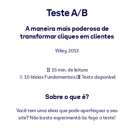
Construa uma força de trabalho mais saudável e resiliente.
Teste A/B
POR SISTEMA
Para LMS/LXP
A maneira mais poderosa de
transformar cliques em clientes
Leve conhecimento verificado e conciso para seu LMS/LXP para
resultados de aprendizagem mais sólidos.
Wiley
,
2013
Para bibliotecas corporativas
Enriqueça sua biblioteca corporativa com conhecimento de
15 min. de leitura
negócios confiável e pronto para uso.
10 Ideias Fundamentais
Texto disponível
Para sistemas de IA
Alimente seus sistemas de IA com conhecimento confiável e
Sobre o que é?
estruturado para melhorar os resultados.
Você tem uma ideia que pode aperfeiçoar o seu
site? Não basta experimentá-la: faça o teste!