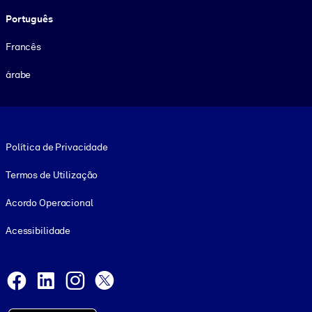
Português
Francês
árabe
Footer legal
Política de Privacidade
Termos de Utilização
Acordo Operacional
Acessibilidade
Social and Apps
Facebook
LinkedIn
Instagram
X