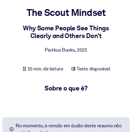
Construa uma força de trabalho mais saudável e resiliente.
The Scout Mindset
POR SISTEMA
Para LMS/LXP
Why Some People See Things
Clearly and Others Don’t
Leve conhecimento verificado e conciso para seu LMS/LXP para
resultados de aprendizagem mais sólidos.
Piatkus Books
,
2021
Para bibliotecas corporativas
Enriqueça sua biblioteca corporativa com conhecimento de
15 min. de leitura
Texto disponível
negócios confiável e pronto para uso.
Para sistemas de IA
Sobre o que é?
Alimente seus sistemas de IA com conhecimento confiável e
estruturado para melhorar os resultados.
No momento, a versão em áudio deste resumo não