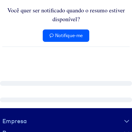
Você quer ser notificado quando o resumo estiver
disponível?
Notifique-me
Visually hidden Text
Empresa