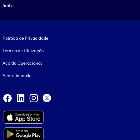
árabe
Footer legal
Política de Privacidade
Termos de Utilização
Acordo Operacional
Acessibilidade
Social and Apps
Facebook
LinkedIn
Instagram
X