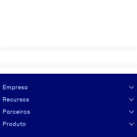
Visually hidden Text
Empresa
Recursos
Parceiros
Produto