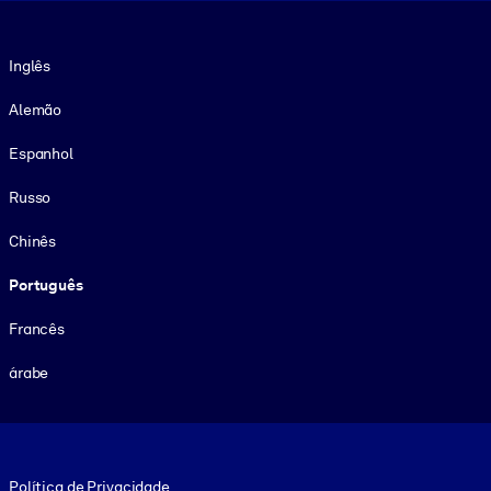
Idioma
Inglês
Alemão
Espanhol
Russo
Chinês
Português
Francês
árabe
Footer legal
Política de Privacidade