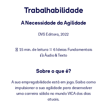
Construa uma força de trabalho mais saudável e resiliente.
Trabalhabilidade
POR SISTEMA
Para LMS/LXP
A Necessidade da Agilidade
Leve conhecimento verificado e conciso para seu LMS/LXP para
DVS Editora
,
2022
resultados de aprendizagem mais sólidos.
Para bibliotecas corporativas
15 min. de leitura
6 Ideias Fundamentais
Enriqueça sua biblioteca corporativa com conhecimento de
Áudio & Texto
negócios confiável e pronto para uso.
Para sistemas de IA
Sobre o que é?
Alimente seus sistemas de IA com conhecimento confiável e
estruturado para melhorar os resultados.
A sua empregabilidade está em jogo. Saiba como
impulsionar a sua agilidade para desenvolver
uma carreira sólida no mundo VICA dos dias
atuais.