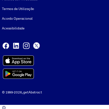
Termos de Utilização
Acordo Operacional
Acessibilidade
Social and Apps
Facebook
LinkedIn
Instagram
X
© 1999-2026, getAbstract
© 1999-2026, getAbstract