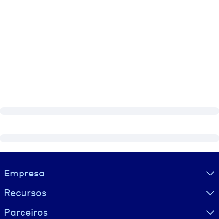
Visually hidden Text
Empresa
Recursos
Parceiros