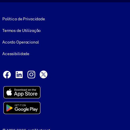
Footer legal
Política de Privacidade
Termos de Utilização
Acordo Operacional
Acessibilidade
Social and Apps
Facebook
LinkedIn
Instagram
X
© 1999-2026, getAbstract