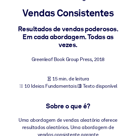
Construa uma força de trabalho mais saudável e resiliente.
Vendas Consistentes
POR SISTEMA
Para LMS/LXP
Resultados de vendas poderosos.
Em cada abordagem. Todas as
Leve conhecimento verificado e conciso para seu LMS/LXP para
vezes.
resultados de aprendizagem mais sólidos.
Para bibliotecas corporativas
Greenleaf Book Group Press
,
2018
Enriqueça sua biblioteca corporativa com conhecimento de
negócios confiável e pronto para uso.
15 min. de leitura
Para sistemas de IA
10 Ideias Fundamentais
Texto disponível
Alimente seus sistemas de IA com conhecimento confiável e
estruturado para melhorar os resultados.
Sobre o que é?
Uma abordagem de vendas aleatória oferece
resultados aleatórios. Uma abordagem de
vendas consistente garante