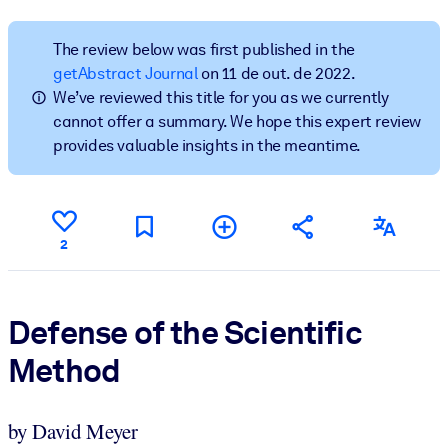
Construa uma força de trabalho mais saudável e resiliente.
The review below was first published in the
POR SISTEMA
getAbstract Journal
on 11 de out. de 2022.
Para LMS/LXP
We’ve reviewed this title for you as we currently
cannot offer a summary. We hope this expert review
Leve conhecimento verificado e conciso para seu LMS/LXP para
provides valuable insights in the meantime.
resultados de aprendizagem mais sólidos.
Para bibliotecas corporativas
Enriqueça sua biblioteca corporativa com conhecimento de
negócios confiável e pronto para uso.
2
Para sistemas de IA
Alimente seus sistemas de IA com conhecimento confiável e
Defense of the Scientific
estruturado para melhorar os resultados.
Method
by David Meyer