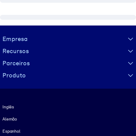
Visually hidden Text
Empresa
Recursos
Parceiros
Produto
Idioma
Inglês
Alemão
Espanhol