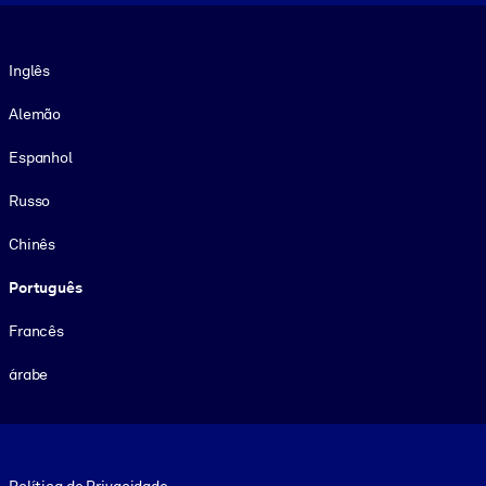
Idioma
Inglês
Alemão
Espanhol
Russo
Chinês
Português
Francês
árabe
Footer legal