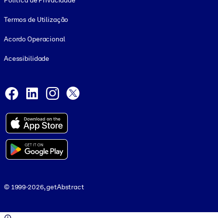
Política de Privacidade
Termos de Utilização
Acordo Operacional
Acessibilidade
Social and Apps
Facebook
LinkedIn
Instagram
X
© 1999-2026, getAbstract
© 1999-2026, getAbstract