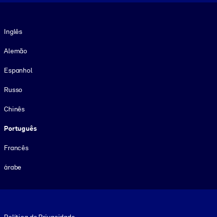
Idioma
Inglês
Alemão
Espanhol
Russo
Chinês
Português
Francês
árabe
Footer legal