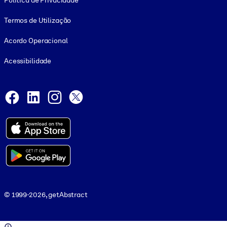
Política de Privacidade
Termos de Utilização
Acordo Operacional
Acessibilidade
Social and Apps
Facebook
LinkedIn
Instagram
X
© 1999-2026, getAbstract
© 1999-2026, getAbstract