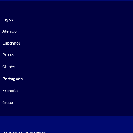
Idioma
Inglês
Alemão
Espanhol
Russo
Chinês
Português
Francês
árabe
Footer legal