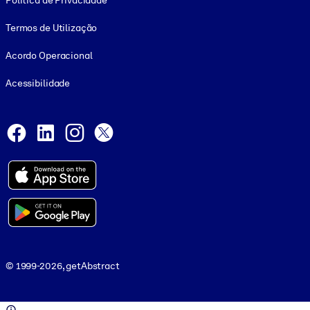
Política de Privacidade
Termos de Utilização
Acordo Operacional
Acessibilidade
Social and Apps
Facebook
LinkedIn
Instagram
X
© 1999-2026, getAbstract
© 1999-2026, getAbstract