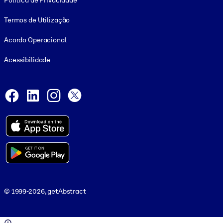
Política de Privacidade
Termos de Utilização
Acordo Operacional
Acessibilidade
Social and Apps
Facebook
LinkedIn
Instagram
X
© 1999-2026, getAbstract
© 1999-2026, getAbstract