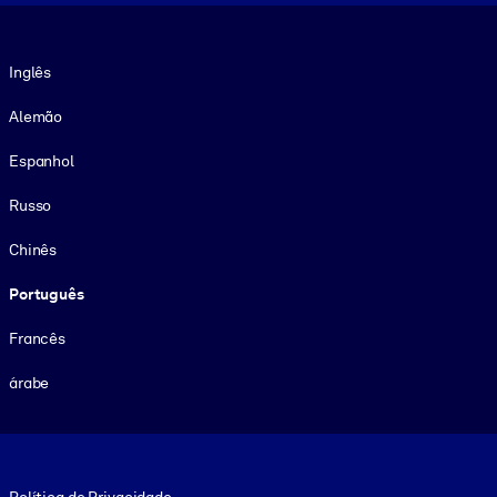
Idioma
Inglês
Alemão
Espanhol
Russo
Chinês
Português
Francês
árabe
Footer legal