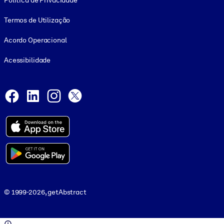
Política de Privacidade
Termos de Utilização
Acordo Operacional
Acessibilidade
Social and Apps
Facebook
LinkedIn
Instagram
X
© 1999-2026, getAbstract
© 1999-2026, getAbstract