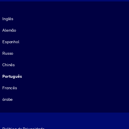
Idioma
Inglês
Alemão
Espanhol
Russo
Chinês
Português
Francês
árabe
Footer legal